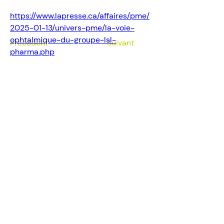
https://www.lapresse.ca/affaires/pme/
2025-01-13/univers-pme/la-voie-
ophtalmique-du-groupe-lsl-
Précédent
Suivant
pharma.php
Suivez-nous sur