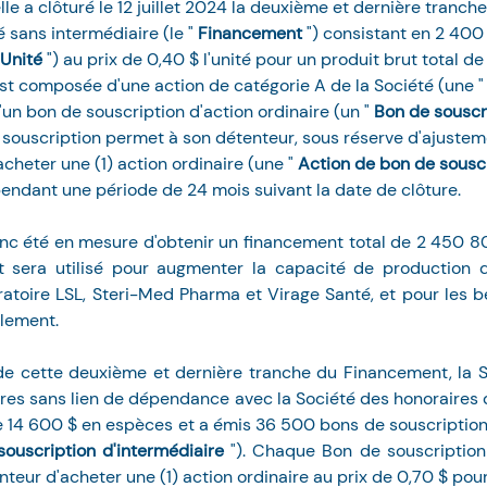
le a clôturé le 12 juillet 2024 la deuxième et dernière tranche
 sans intermédiaire (le " 
Financement 
") consistant en 2 400
Unité 
") au prix de 0,40 $ l'unité pour un produit brut total d
t composée d'une action de catégorie A de la Société (une "
d'un bon de souscription d'action ordinaire (un " 
Bon de souscr
souscription permet à son détenteur, sous réserve d'ajustem
acheter une (1) action ordinaire (une " 
Action de bon de souscr
pendant une période de 24 mois suivant la date de clôture.
nc été en mesure d'obtenir un financement total de 2 450 800
 sera utilisé pour augmenter la capacité de production 
atoire LSL, Steri-Med Pharma et Virage Santé, et pour les b
ulement.
de cette deuxième et dernière tranche du Financement, la S
res sans lien de dépendance avec la Société des honoraires d
e 14 600 $ en espèces et a émis 36 500 bons de souscription 
ouscription d'intermédiaire 
"). Chaque Bon de souscription 
teur d'acheter une (1) action ordinaire au prix de 0,70 $ pou