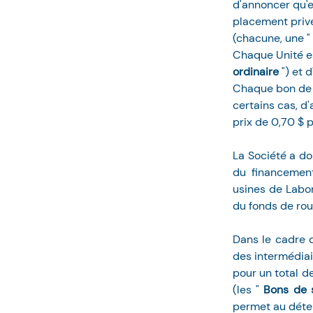
d'annoncer qu'el
placement privé
(chacune, une " 
Chaque Unité es
ordinaire 
") et 
Chaque bon de 
certains cas, d'
prix de 0,70 $ 
La Société a do
du financement
usines de Labor
du fonds de ro
Dans le cadre 
des intermédiai
pour un total d
(les " 
Bons de s
permet au déten