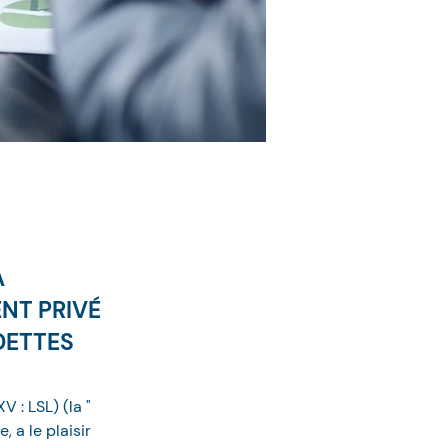
A
NT PRIVÉ
DETTES
XV : LSL) (la " 
 a le plaisir 