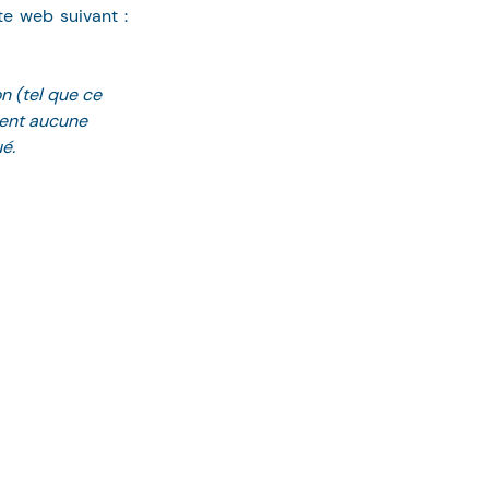
solide et liquide. Pour de plus amples informations, veuillez consulter le site web suivant : 
n (tel que ce 
ment aucune 
é.