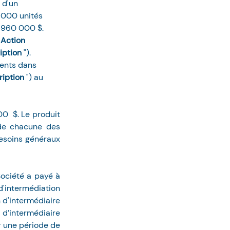
 d'un 
 000 unités 
e 960 000 $. 
 
Action 
iption 
"). 
ents dans 
iption 
") au 
  $. Le produit 
de chacune des 
esoins généraux 
ociété a payé à 
'intermédiation 
d'intermédiaire 
d’intermédiaire 
r une période de 