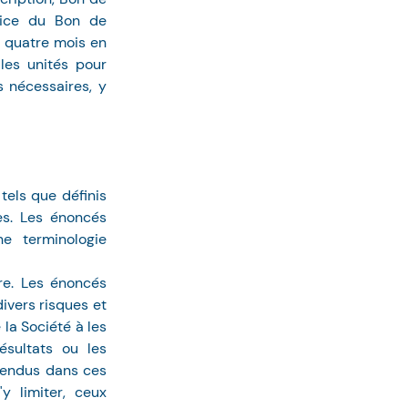
cice du Bon de 
 quatre mois en 
les unités pour 
 nécessaires, y 
ls que définis 
s. Les énoncés 
e terminologie 
ire. Les énoncés 
vers risques et 
a Société à les 
sultats ou les 
endus dans ces 
 limiter, ceux 