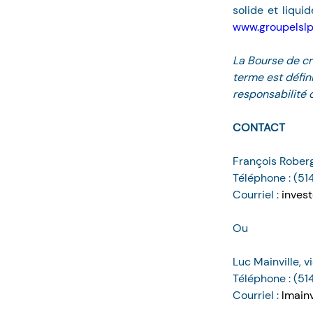
www.groupelsl
La Bourse de cr
terme est défin
responsabilité 
CONTACT
François Roberg
Téléphone : (5
Courriel : 
inves
Ou
Luc Mainville, v
Téléphone : (5
Courriel : 
lmain