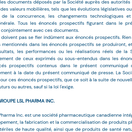
 les documents déposés par la Société auprès des autorités
es valeurs mobilières, tels que les évolutions législatives ou
ion de la concurrence, les changements technologiques et 
érale. Tous les énoncés prospectifs figurant dans le pr
s conjointement avec ces documents.
 doivent pas se fier indûment aux énoncés prospectifs. Rien 
mentionnés dans les énoncés prospectifs se produiront, et s
sultats, les performances ou les réalisations réels de la 
blement de ceux exprimés ou sous-entendus dans les énoncé
cés prospectifs contenus dans le présent communiqué d
ement à la date du présent communiqué de presse. La Socié
our ces énoncés prospectifs, que ce soit à la suite de nouvell
urs ou autres, sauf si la loi l'exige.
ROUPE LSL PHARMA INC.
harma Inc. est une société pharmaceutique canadienne intég
pement, la fabrication et la commercialisation de produits 
ériles de haute qualité, ainsi que de produits de santé natu