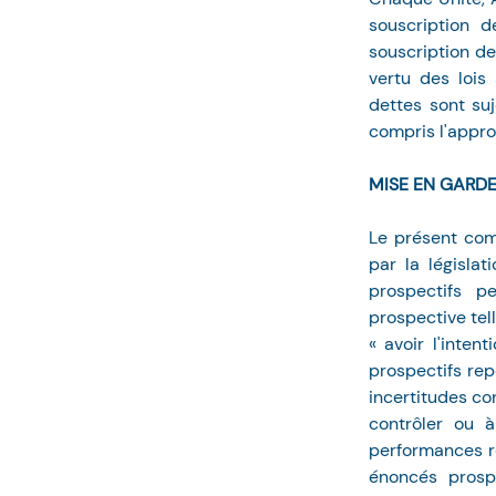
souscription d
souscription de
vertu des lois 
dettes sont suj
compris l'appro
MISE EN GARD
Le présent com
par la législa
prospectifs pe
prospective telle
« avoir l'inten
prospectifs rep
incertitudes co
contrôler ou à
performances r
énoncés prospe