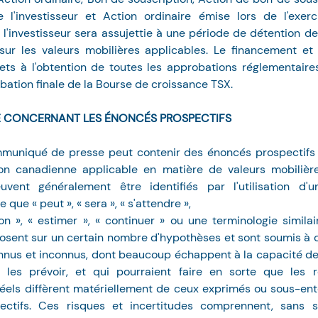
e l'investisseur et Action ordinaire émise lors de l'exer
 l'investisseur sera assujettie à une période de détention de
sur les valeurs mobilières applicables. Le financement et 
ets à l'obtention de toutes les approbations réglementaires
bation finale de la Bourse de croissance TSX.
E CONCERNANT LES ÉNONCÉS PROSPECTIFS
muniqué de presse peut contenir des énoncés prospectifs te
tion canadienne applicable en matière de valeurs mobilière
uvent généralement être identifiés par l'utilisation d'un
 que « peut », « sera », « s'attendre »,
tion », « estimer », « continuer » ou une terminologie simila
osent sur un certain nombre d'hypothèses et sont soumis à di
nnus et inconnus, dont beaucoup échappent à la capacité de l
 les prévoir, et qui pourraient faire en sorte que les ré
éels diffèrent matériellement de ceux exprimés ou sous-ent
ctifs. Ces risques et incertitudes comprennent, sans s'y