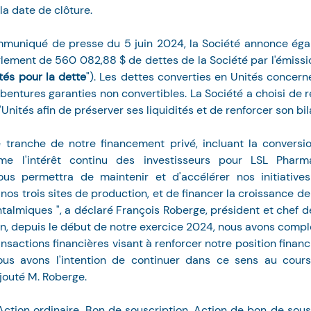
la date de clôture.
mmuniqué de presse du 5 juin 2024, la Société annonce égal
lement de 560 082,88 $ de dettes de la Société par l'émissi
tés pour la dette
"). Les dettes converties en Unités concerne
bentures garanties non convertibles. La Société a choisi de r
'Unités afin de préserver ses liquidités et de renforcer son bil
e tranche de notre financement privé, incluant la conversi
irme l'intérêt continu des investisseurs pour LSL Phar
us permettra de maintenir et d'accélérer nos initiatives
os trois sites de production, et de financer la croissance de 
talmiques ", a déclaré François Roberge, président et chef de
nfin, depuis le début de notre exercice 2024, nous avons comp
nsactions financières visant à renforcer notre position financi
ous avons l'intention de continuer dans ce sens au cours
ajouté M. Roberge.
ction ordinaire, Bon de souscription, Action de bon de sousc