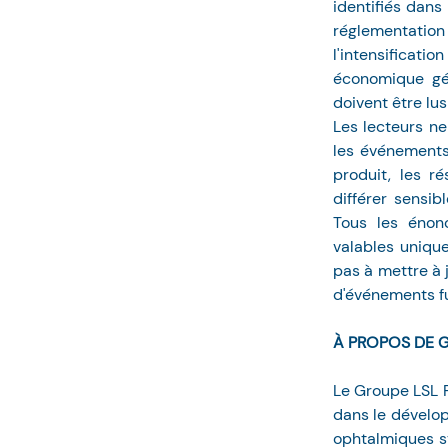
identifiés dans
réglementation d
l'intensificat
économique gén
doivent être lu
Les lecteurs ne
les événements 
produit, les ré
différer sensi
Tous les énon
valables uniqu
pas à mettre à j
d'événements fut
À PROPOS DE G
Le Groupe LSL P
dans le dévelop
ophtalmiques st