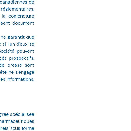
 canadiennes de 
 réglementaires, 
la conjoncture 
ésent document 
ne garantit que 
i l'un d'eux se 
Société peuvent 
s prospectifs. 
e presse sont 
té ne s'engage 
es informations, 
rée spécialisée 
pharmaceutiques 
rels sous forme 