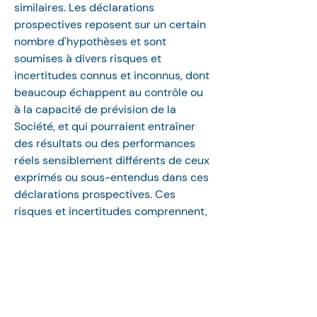
similaires. Les déclarations 
prospectives reposent sur un certain 
nombre d'hypothèses et sont 
soumises à divers risques et 
incertitudes connus et inconnus, dont 
beaucoup échappent au contrôle ou 
à la capacité de prévision de la 
Société, et qui pourraient entraîner 
des résultats ou des performances 
réels sensiblement différents de ceux 
exprimés ou sous-entendus dans ces 
déclarations prospectives. Ces 
risques et incertitudes comprennent, 
sans s'y limiter, les changements 
potentiels des conditions du marché. 
Les lecteurs sont priés de ne pas se 
fier indûment aux déclarations 
prospectives. Rien ne garantit que les 