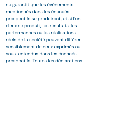
ne garantit que les événements 
mentionnés dans les énoncés 
prospectifs se produiront, et si l'un 
d'eux se produit, les résultats, les 
performances ou les réalisations 
réels de la société peuvent différer 
sensiblement de ceux exprimés ou 
sous-entendus dans les énoncés 
prospectifs. Toutes les déclarations 
prospectives contenues dans le 
présent communiqué de presse sont 
valables uniquement à la date du 
présent communiqué de presse. La 
société ne s'engage pas à mettre à 
jour ces énoncés prospectifs, que ce 
soit à la suite de nouvelles 
informations, d'événements futurs ou 
autres, sauf si la loi l'exige. 