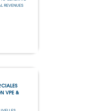
AL REVENUES
RCIALES
N VPE &
UVELLES