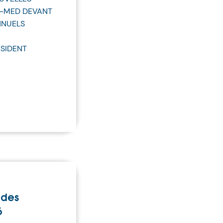
I-MED DEVANT
NNUELS
ÉSIDENT
 des
6