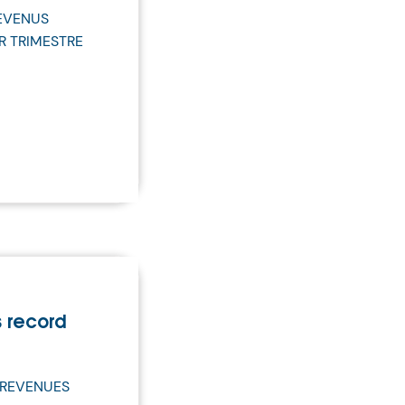
EVENUS
R TRIMESTRE
 record
 REVENUES